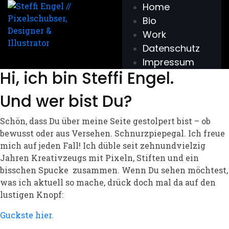
Skip
Home
to
Bio
the
Work
content
Datenschutz
Impressum
Hi, ich bin Steffi Engel.
Und wer bist Du?
Schön, dass Du über meine Seite gestolpert bist – ob
bewusst oder aus Versehen. Schnurzpiepegal. Ich freue
mich auf jeden Fall! Ich düble seit zehnundvielzig
Jahren Kreativzeugs mit Pixeln, Stiften und ein
bisschen Spucke zusammen. Wenn Du sehen möchtest,
was ich aktuell so mache, drück doch mal da auf den
lustigen Knopf:
Guckste hier.